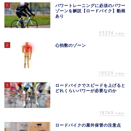
1
パワートレーニングに必須のパワー
ゾーンを解説【ロードバイク】動画
あり
53334
view
2
心拍数のゾーン
19029
view
3
ロードバイクでスピードを上げると
どれくらいパワーが必要なのか
18749
view
4
ロードバイクの屋外保管の注意点