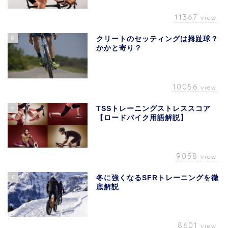
11367
view
8
クリートのセッティングは拇趾球？
かかと寄り？
10056
view
9
TSSトレーニングストレススコア
【ロードバイク用語解説】
9058
view
10
冬に強くなるSFRトレーニングを徹
底解説
8601
view