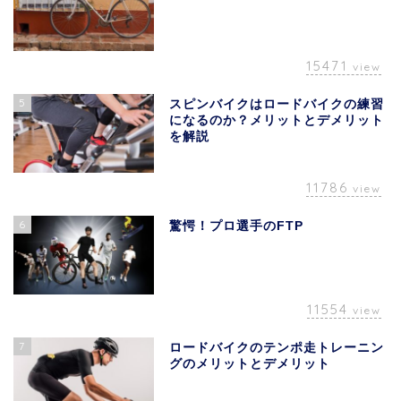
15471
view
5
スピンバイクはロードバイクの練習
になるのか？メリットとデメリット
を解説
11786
view
6
驚愕！プロ選手のFTP
11554
view
7
ロードバイクのテンポ走トレーニン
グのメリットとデメリット