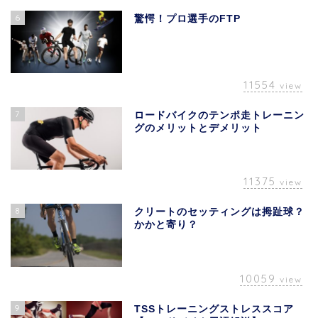
6
驚愕！プロ選手のFTP
11554
view
7
ロードバイクのテンポ走トレーニン
グのメリットとデメリット
11375
view
8
クリートのセッティングは拇趾球？
かかと寄り？
10059
view
9
TSSトレーニングストレススコア