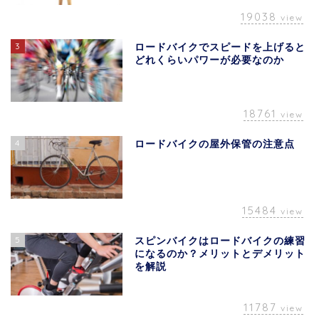
19038
view
3
ロードバイクでスピードを上げると
どれくらいパワーが必要なのか
18761
view
4
ロードバイクの屋外保管の注意点
15484
view
5
スピンバイクはロードバイクの練習
になるのか？メリットとデメリット
を解説
11787
view