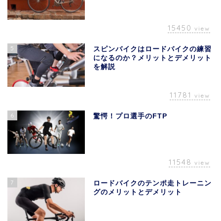
15450
view
5
スピンバイクはロードバイクの練習
になるのか？メリットとデメリット
を解説
11781
view
6
驚愕！プロ選手のFTP
11548
view
7
ロードバイクのテンポ走トレーニン
グのメリットとデメリット