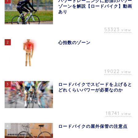
1
パワートレーニングに必須のパワー
ゾーンを解説【ロードバイク】動画
あり
53323
view
2
心拍数のゾーン
19022
view
3
ロードバイクでスピードを上げると
どれくらいパワーが必要なのか
18741
view
4
ロードバイクの屋外保管の注意点