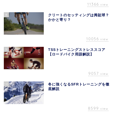
11366
view
8
クリートのセッティングは拇趾球？
かかと寄り？
10056
view
9
TSSトレーニングストレススコア
【ロードバイク用語解説】
9057
view
10
冬に強くなるSFRトレーニングを徹
底解説
8599
view