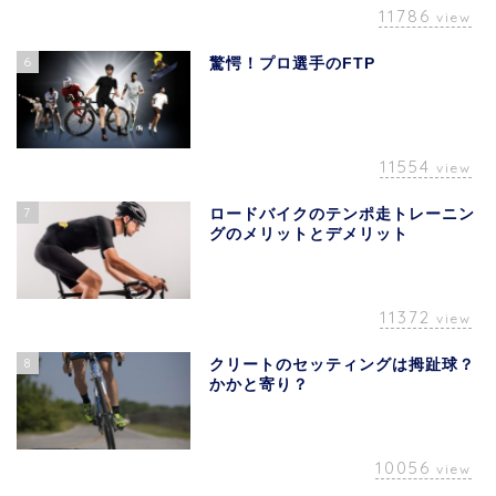
11786
view
6
驚愕！プロ選手のFTP
11554
view
7
ロードバイクのテンポ走トレーニン
グのメリットとデメリット
11372
view
8
クリートのセッティングは拇趾球？
かかと寄り？
10056
view